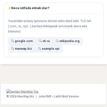
Necə istifadə etmək olar?
Yuxarıdakı axtarış qutusuna domen adını daxil edin. TLD-ləri
(.com, .ru, .xyz...) kartlara klikləyərək avtomatik əlavə edə
bilərsiniz.
google.com
vk.ru
wikipedia.org
maswap.biz
example.xyz
© 2026
MasWap.Biz
|
JohnCMS •
LatiX Mod Version