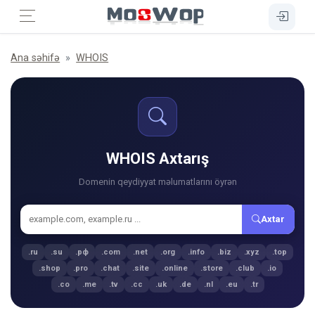
Ana səhifə
WHOIS
WHOIS Axtarış
Domenin qeydiyyat məlumatlarını öyrən
Axtar
.ru
.su
.рф
.com
.net
.org
.info
.biz
.xyz
.top
.shop
.pro
.chat
.site
.online
.store
.club
.io
.co
.me
.tv
.cc
.uk
.de
.nl
.eu
.tr