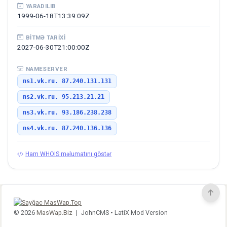
YARADILIB
1999-06-18T13:39:09Z
BITMƏ TARIXI
2027-06-30T21:00:00Z
NAMESERVER
ns1.vk.ru. 87.240.131.131
ns2.vk.ru. 95.213.21.21
ns3.vk.ru. 93.186.238.238
ns4.vk.ru. 87.240.136.136
Ham WHOIS məlumatını göstər
© 2026
MasWap.Biz
|
JohnCMS •
LatiX Mod Version