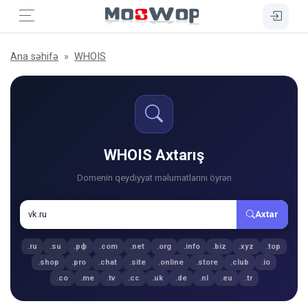
Ana səhifə
WHOIS
WHOIS Axtarış
Domenin qeydiyyat məlumatlarını öyrən
Axtar
.ru
.su
.рф
.com
.net
.org
.info
.biz
.xyz
.top
.shop
.pro
.chat
.site
.online
.store
.club
.io
.co
.me
.tv
.cc
.uk
.de
.nl
.eu
.tr