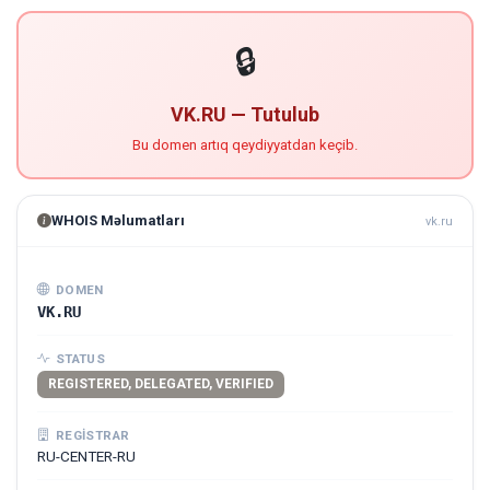
🔒
VK.RU — Tutulub
Bu domen artıq qeydiyyatdan keçib.
WHOIS Məlumatları
vk.ru
DOMEN
VK.RU
STATUS
REGISTERED, DELEGATED, VERIFIED
REGISTRAR
RU-CENTER-RU