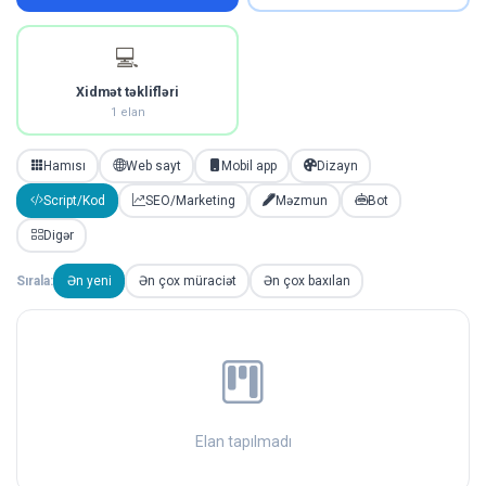
💻
Xidmət təklifləri
1 elan
Hamısı
Web sayt
Mobil app
Dizayn
Script/Kod
SEO/Marketing
Məzmun
Bot
Digər
Sırala:
Ən yeni
Ən çox müraciət
Ən çox baxılan
Elan tapılmadı