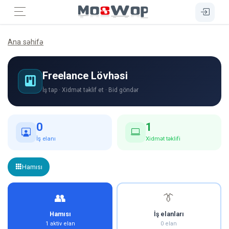
Ana səhifə
Freelance Lövhəsi
İş tap · Xidmət təklif et · Bid göndər
0
1
İş elanı
Xidmət təklifi
Hamısı
👥
👔
Hamısı
İş elanları
1 aktiv elan
0 elan