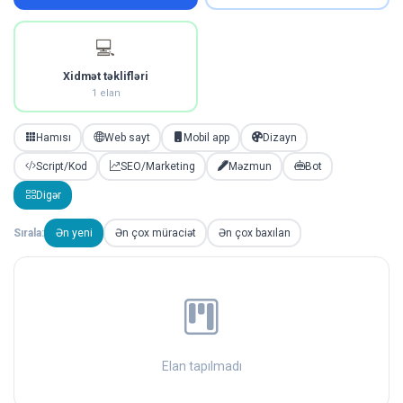
💻
Xidmət təklifləri
1 elan
Hamısı
Web sayt
Mobil app
Dizayn
Script/Kod
SEO/Marketing
Məzmun
Bot
Digər
Sırala:
Ən yeni
Ən çox müraciət
Ən çox baxılan
Elan tapılmadı