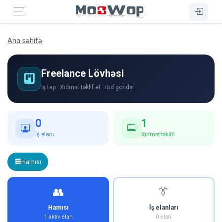
Ana səhifə
Freelance Lövhəsi
İş tap · Xidmət təklif et · Bid göndər
0
1
İş elanı
Xidmət təklifi
Hamısı
👥
👔
Hamısı
İş elanları
1 aktiv elan
0 elan