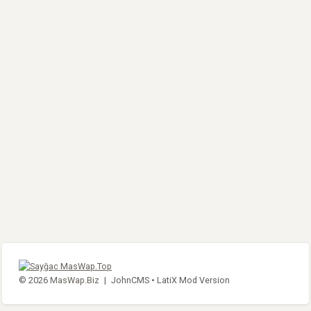
© 2026
MasWap.Biz
|
JohnCMS •
LatiX Mod Version